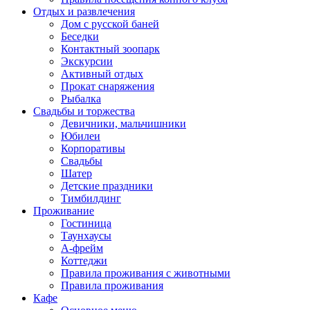
Отдых и развлечения
Дом с русской баней
Беседки
Контактный зоопарк
Экскурсии
Активный отдых
Прокат снаряжения
Рыбалка
Свадьбы и торжества
Девичники, мальчишники
Юбилеи
Корпоративы
Свадьбы
Шатер
Детские праздники
Тимбилдинг
Проживание
Гостиница
Таунхаусы
А-фрейм
Коттеджи
Правила проживания с животными
Правила проживания
Кафе