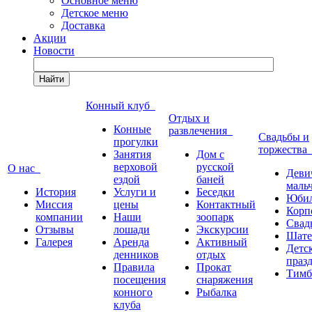
Основное меню
Детское меню
Доставка
Акции
Новости
Найти
Конный клуб
Отдых и
Конные
развлечения
Свадьбы и
прогулки
торжеств
Занятия
Дом с
верховой
русской
О нас
Деви
ездой
баней
маль
История
Услуги и
Беседки
Юби
Миссия
цены
Контактный
Корп
компании
Наши
зоопарк
Свад
Отзывы
лошади
Экскурсии
Шате
Галерея
Аренда
Активный
Детс
денников
отдых
праз
Правила
Прокат
Тимб
посещения
снаряжения
конного
Рыбалка
клуба