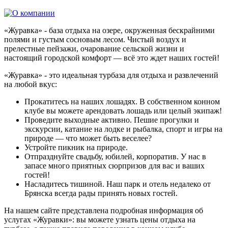
«Журавка» - база отдыха на озере, окруженная бескрайними
полями и густым сосновым лесом. Чистый воздух и
прелестные пейзажи, очарование сельской жизни и
настоящий городской комфорт — всё это ждет наших гостей!
«Журавка» - это идеальная турбаза для отдыха и развлечений
на любой вкус:
Прокатитесь на наших лошадях
. В собственном конном
клубе вы можете арендовать лошадь или целый экипаж!
Проведите выходные активно
. Пешие прогулки и
экскурсии, катание на лодке и рыбалка, спорт и игры на
природе — что может быть веселее?
Устройте пикник на природе
.
Отпразднуйте свадьбу, юбилей, корпоратив
. У нас в
запасе много приятных сюрпризов для вас и ваших
гостей!
Насладитесь тишиной
. Наш парк и отель недалеко от
Брянска всегда рады принять новых гостей.
На нашем сайте представлена подробная информация об
услугах «Журавки»: вы можете узнать цены отдыха на